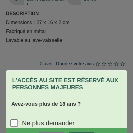
!
DESCRIPTION
Dimensions : 27 x 16 x 2 cm
Fabriqué en métal
Lavable au lave-vaisselle
0 avis.
Donnez votre avis
AVIS
L'ACCÈS AU SITE EST RÉSERVÉ AUX
Soyez le premier à donner votre avis
PERSONNES MAJEURES
Donnez votre avis
Avez-vous plus de 18 ans ?
Nom
Avis
Ne plus demander