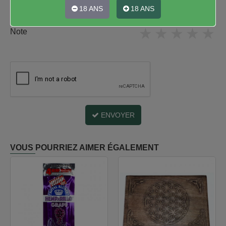
18 ANS
18 ANS
★
★
★
★
★
Note
ENVOYER
VOUS POURRIEZ AIMER ÉGALEMENT