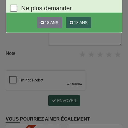
Ne plus demander
Nom
Avis
18 ANS
18 ANS
★
★
★
★
★
Note
ENVOYER
VOUS POURRIEZ AIMER ÉGALEMENT