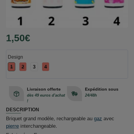
1,50€
Design
1
2
3
4
Livraison offerte
Expédition sous
dès 49 euros d'achat
24/48h
!
DESCRIPTION
Briquet grand modèle, rechargeable au
gaz
avec
pierre
interchangeable.