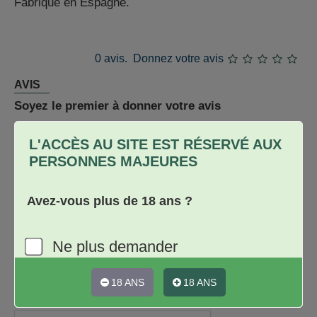
Fabriqué en Espagne.
0 avis.
Donnez votre avis
AVIS
Soyez le premier à donner votre avis
Donnez votre avis
L'ACCÈS AU SITE EST RÉSERVÉ AUX
Nom
PERSONNES MAJEURES
Avis
Avez-vous plus de 18 ans ?
Ne plus demander
★
★
★
★
★
Note
18 ANS
18 ANS