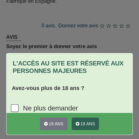
Fabriqué en Espagne.
0 avis.
Donnez votre avis
AVIS
Soyez le premier à donner votre avis
Donnez votre avis
L'ACCÈS AU SITE EST RÉSERVÉ AUX
Nom
PERSONNES MAJEURES
Avis
Avez-vous plus de 18 ans ?
Ne plus demander
★
★
★
★
★
Note
18 ANS
18 ANS