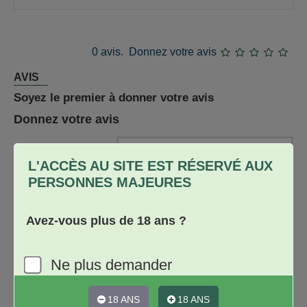
0 avis.
Donnez votre avis
AVIS
Soyez le premier à donner votre avis
Donnez votre avis
Nom
L'ACCÈS AU SITE EST RÉSERVÉ AUX
Avis
PERSONNES MAJEURES
Avez-vous plus de 18 ans ?
★
★
★
★
★
Note
Ne plus demander
18 ANS
18 ANS