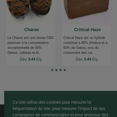
Charas
Critical Haze
Le Charas est une résine CBD
Critical Haze est un hybride
premium à la concentration
constitué à 40% d'Indica et à
exceptionnelle de 50%.
60% de Sativa, issu du
Dense, collante et lé..
croisement des var..
Dès
3.44
€/g
Dès
3.44
€/g
Ce site utilise des cookies pour mesurer la
fréquentation du site, pour mesurer l'impact de ses
A PROPOS
campagnes de communication et pour proposer des