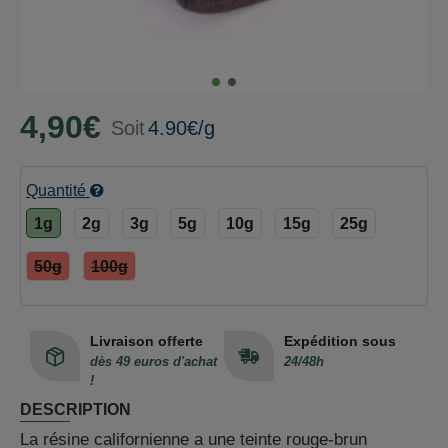
4,90€
Soit
4.90€/g
Quantité
1g
2g
3g
5g
10g
15g
25g
50g
100g
Livraison offerte
Expédition sous
dès 49 euros d'achat
24/48h
!
DESCRIPTION
La résine californienne a une teinte rouge-brun