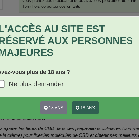
vous prenez des médicaments ou avez des problèmes de santé. 
Tenir hors de portée des enfants.
★
L'ACCÈS AU SITE EST
RÉSERVÉ AUX PERSONNES
MAJEURES
Avez-vous plus de 18 ans ?
Ne plus demander
NFAITS DES FLEURS DE CBD
exemple du lait de vache, de la crème de coco, du beurre d'amande, du 
boule à thé pour une meilleure diffusion du CBD.
18 ANS
18 ANS
quipement nécessaire en utilisant un appareil chauffé à 180°C, il suffit
ues minutes seulement.
ouvez ajouter les fleurs de CBD dans des préparations culinaires (com
 la crème) pour fixer les molécules de CBD et obtenir ses meilleurs e