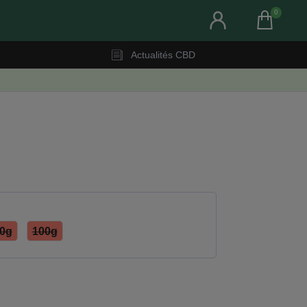
0
Actualités CBD
0g
100g