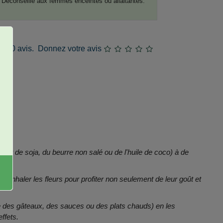
Déconseillé aux femmes enceintes ou allaitantes.
0 avis.
Donnez votre avis
lait de soja, du beurre non salé ou de l'huile de coco) à de
 d'inhaler les fleurs pour profiter non seulement de leur goût et
me des gâteaux, des sauces ou des plats chauds) en les
ffets.