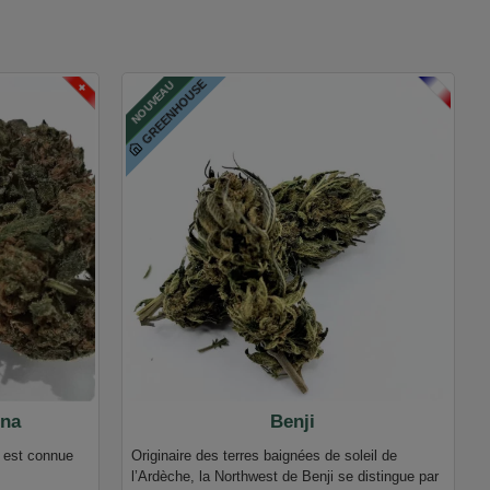
GREENHOUSE
FRANCE
SUISSE
NOUVEAU
nna
Benji
 est connue
Originaire des terres baignées de soleil de
l’Ardèche, la Northwest de Benji se distingue par