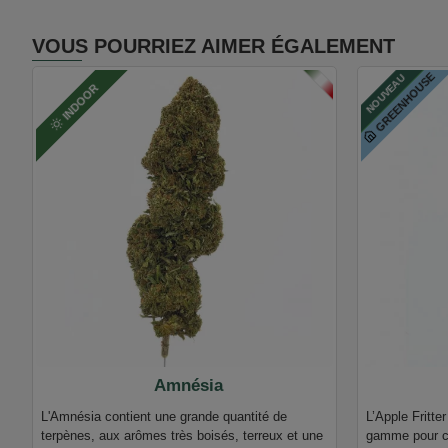
VOUS POURRIEZ AIMER ÉGALEMENT
GREENHOUSE
NOUVEAU
ITALIE
INDOOR
Amnésia
L'Amnésia contient une grande quantité de
L’Apple Fritte
terpènes, aux arômes très boisés, terreux et une
gamme pour ce