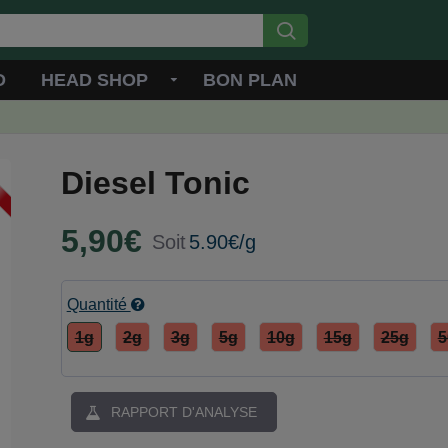
D
HEAD SHOP
BON PLAN
Diesel Tonic
5,90€
Soit
5.90€/g
Quantité
1g
2g
3g
5g
10g
15g
25g
5
RAPPORT D'ANALYSE