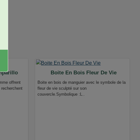
parillo
Boite En Bois Fleur De Vie
mme offrent
Boite en bois de manguier avec le symbole de la
i recherchent
fleur de vie sculpté sur son
couvercle.Symbolique :L..