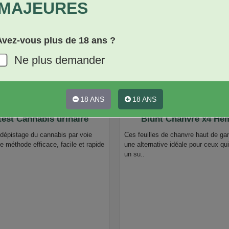
MAJEURES
Avez-vous plus de 18 ans ?
Ne plus demander
18 ANS
18 ANS
est Cannabis urinaire
Blunt Chanvre x4 Hem
 dépistage du cannabis par voie
Ces feuilles de chanvre haut de ga
ne méthode efficace, facile et rapide
une alternative idéale pour ceux qu
un su..