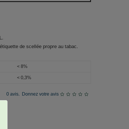
L.
étiquette de scellée propre au tabac.
< 8%
< 0,3%
0 avis.
Donnez votre avis