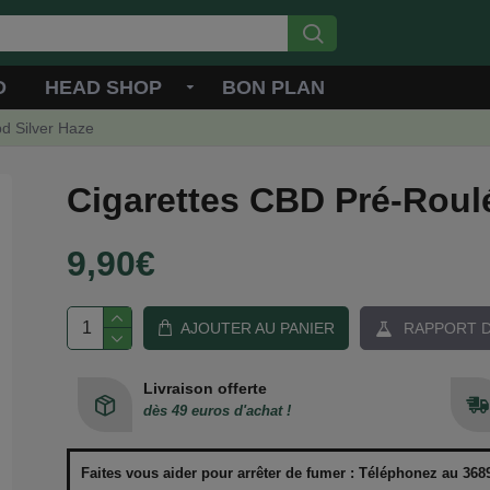
D
HEAD SHOP
BON PLAN
d Silver Haze
Cigarettes CBD Pré-Roul
9,90€
AJOUTER AU PANIER
RAPPORT D
Livraison offerte
dès 49 euros d'achat !
Faites vous aider pour arrêter de fumer : Téléphonez au 3689 