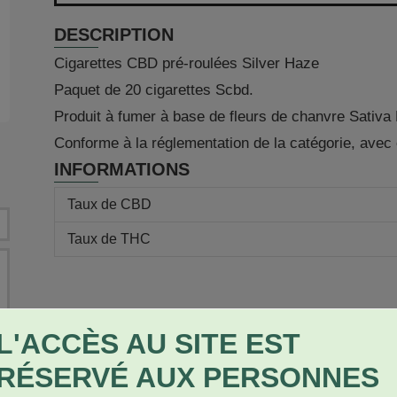
DESCRIPTION
Cigarettes CBD pré-roulées Silver Haze
Paquet de 20 cigarettes Scbd.
Produit à fumer à base de fleurs de chanvre Sativa 
Conforme à la réglementation de la catégorie, avec 
INFORMATIONS
Taux de CBD
Taux de THC
L'ACCÈS AU SITE EST
★
RÉSERVÉ AUX PERSONNES