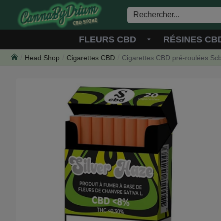
FLEURS CBD
RÉSINES CB
Head Shop
Cigarettes CBD
Cigarettes CBD pré-roulées Scb