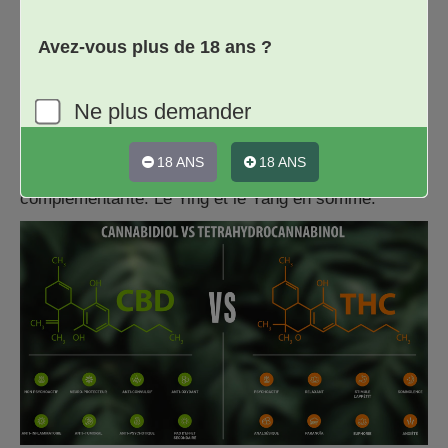
Ils limiteraient les stress, l'angoisse et même le
Avez-vous plus de 18 ans ?
sentiment d'addiction et pourraient, avec un dosage
adéquat, agir comme un substitut pour éliminer le
sentiment de manque. Néanmoins, certaines études
Ne plus demander
laissent penser que les deux molécules seraient
finalement plus complémentaire que prévu. Leurs
18 ANS
18 ANS
différences, au lieu de les opposer, augmentent leur
complémentarité. Le Ying et le Yang en somme.