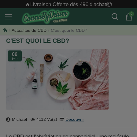
🔥Livraison Offerte dès 49€ d’achat📦
0
Actualités du CBD
C'est quoi le CBD?
C'EST QUOI LE CBD?
06
juin
Michael
4112 Vu(s)
Découvrir
Le CBD est l'abréviation de cannabidiol, une molécule