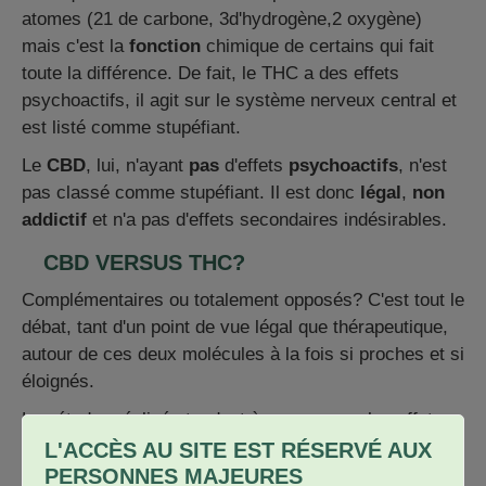
atomes (21 de carbone, 3d'hydrogène,2 oxygène)
mais c'est la
fonction
chimique de certains qui fait
toute la différence. De fait, le THC a des effets
psychoactifs, il agit sur le système nerveux central et
est listé comme stupéfiant.
Le
CBD
, lui, n'ayant
pas
d'effets
psychoactifs
, n'est
pas classé comme stupéfiant. Il est donc
légal
,
non
addictif
et n'a pas d'effets secondaires indésirables.
CBD VERSUS THC?
Complémentaires ou totalement opposés? C'est tout le
débat, tant d'un point de vue légal que thérapeutique,
autour de ces deux molécules à la fois si proches et si
éloignés.
Les études réalisés tendent à prouver que les effets
"planant" du THC sont ralentis, même contrebalancés
L'ACCÈS AU SITE EST RÉSERVÉ AUX
par ceux, "relaxant", du CBD.
PERSONNES MAJEURES